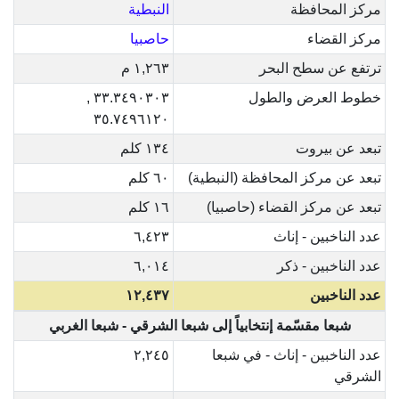
مركز المحافظة
النبطية
مركز القضاء
حاصبيا
ترتفع عن سطح البحر
١,٢٦٣ م
خطوط العرض والطول
٣٣.٣٤٩٠٣٠٣ ,
٣٥.٧٤٩٦١٢٠
تبعد عن بيروت
١٣٤ كلم
تبعد عن مركز المحافظة (النبطية)
٦٠ كلم
تبعد عن مركز القضاء (حاصبيا)
١٦ كلم
عدد الناخبين - إناث
٦,٤٢٣
عدد الناخبين - ذكر
٦,٠١٤
عدد الناخبين
١٢,٤٣٧
شبعا مقسّمة إنتخابياً إلى شبعا الشرقي - شبعا الغربي
عدد الناخبين - إناث - في شبعا
٢,٢٤٥
الشرقي